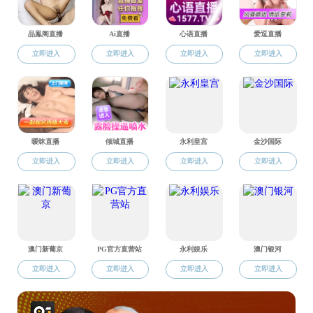
地址：中国上海东川路800号果冻传媒 闵行校区杨咏曼楼