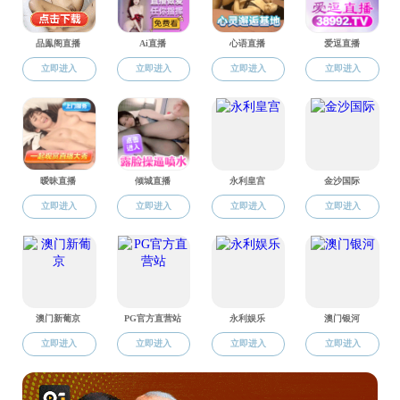
地址：中国上海东川路800号果冻传媒 闵行校区杨咏曼楼